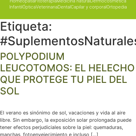
Homeopatía
Fitoterapia
Medicina natural
Dermocosmética
Infantil
Óptica
Veterinaria
Dental
Capilar y corporal
Ortopedia
Etiqueta:
#SuplementosNaturale
POLYPODIUM
LEUCOTOMOS: EL HELECHO
QUE PROTEGE TU PIEL DEL
SOL
El verano es sinónimo de sol, vacaciones y vida al aire
libre. Sin embargo, la exposición solar prolongada puede
tener efectos perjudiciales sobre la piel: quemaduras,
manchas, fotoenvejecimiento e incluso […]