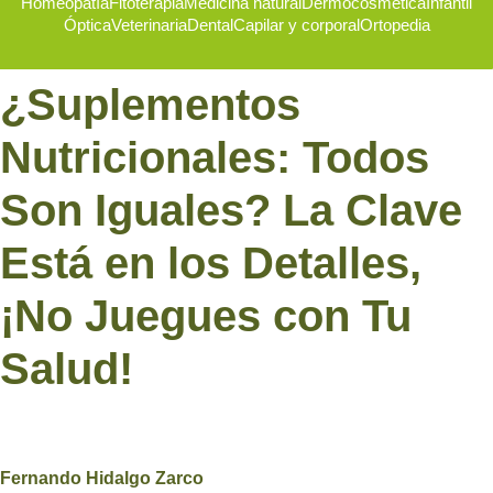
Homeopatía
Fitoterapia
Medicina natural
Dermocosmética
Infantil
Óptica
Veterinaria
Dental
Capilar y corporal
Ortopedia
¿Suplementos
Nutricionales: Todos
Son Iguales? La Clave
Está en los Detalles,
¡No Juegues con Tu
Salud!
Fernando Hidalgo Zarco