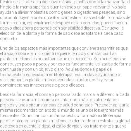
Dentro de la fitoterapia digestiva clásica, plantas como la manzanilla, el
hinojo o la menta piperita siguen teniendo un papel relevante. No solo
ayudan a aliviar molestias como gases o digestiones pesadas, sino
que contribuyen a crear un entorno intestinal más estable. Tomadas de
forma regular, especialmente después de las comidas, pueden ser un
apoyo eficaz para personas con sensibilidad digestiva. De nuevo, la
elección de la planta y la forma de uso debe adaptarse a cada caso
concreto.
Uno de los aspectos más importantes que conviene transmitir es que
el trabajo sobre la microbiota requiere tiempo y constancia. Las
plantas medicinales no actúan de un día para otro. Sus beneficios se
construyen poco a poco, y por eso es fundamental utilizarlas de forma
continuada y con un objetivo claro. Aquí es donde el papel del
farmacéutico especialista en fitoterapia resulta clave, ayudando a
seleccionar las plantas más adecuadas, ajustar dosis y evitar
combinaciones innecesarias o poco eficaces.
Desde la farmacia, el consejo personalizado marca la diferencia. Cada
persona tiene una microbiota distinta, unos hábitos alimentarios
propios y unas circunstancias de salud concretas. Pretender aplicar la
misma recomendación a todo el mundo es uno de los errores más
frecuentes. Consultar con un farmacéutico formado en fitoterapia
permite integrar las plantas medicinales dentro de una estrategia global
que tenga en cuenta la dieta, el estilo de vida y los tratamientos que ya