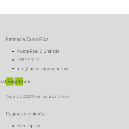
Farmacia Zarco Rios
Puerta Real, 2, Granada
958 26 31 13
info@farmaciazarcorios.es
Instagram
Facebook
Copyright 2026© Farmacia Zarco Rios
Páginas de interés
Homeopatía