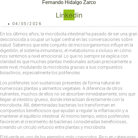
Fernando Hidalgo Zarco
Linkedin
04/05/2026
En los últimos años, la microbiota intestinal ha pasado de ser una gran
desconocida a ocupar un lugar central en las conversaciones sobre
salud. Sabemos que este conjunto de microorganismos influye en la
digestión, el sistema inmunitario, el metabolismo e incluso en cómo
nos sentimos a nivel emocional. Lo que no siempre se explica con
claridad es que muchas plantas medicinales actúan precisamente a
este nivel, modulando la microbiota gracias a sus compuestos
bioactivos, especialmente los polifenoles.
Los polifenoles son sustancias presentes de forma natural en
numerosas plantas y alimentos vegetales. A diferencia de otros
nutrientes, muchos de ellos no se absorben inmediatamente, sino que
llegan al intestino grueso, donde interactúan directamente con la
microbiota. Allí, determinadas bacterias los transforman en
compuestos beneficiosos que ayudan a regular la inflamación y a
mantener el equilibrio intestinal. Al mismo tiempo, estos polifenoles
favorecen el crecimiento de bacterias consideradas beneficiosas,
creando un círculo virtuoso entre plantas y microbiota.
El té verde es uno de los ejemplos más conocidos. Rico en catequinas,