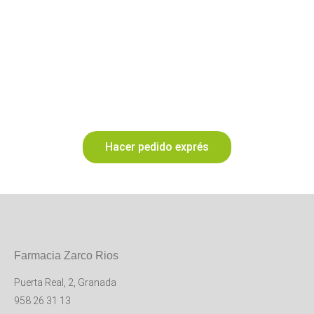
Realiza tu pedido cómodamente
sin esperas y sin colas
Haz tu pedido de forma sencilla
por teléfono o a través de
formulario
y recógelo en nuestra farmacia o te lo enviamos a
casa
Hacer pedido exprés
Farmacia Zarco Rios
Puerta Real, 2, Granada
958 26 31 13