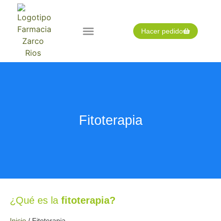
Hacer pedido
Nuestra farmacia
Pedido expres
Tarjeta cliente
Fitoterapia
¿Qué es la
fitoterapia?
Inicio
/
Fitoterapia