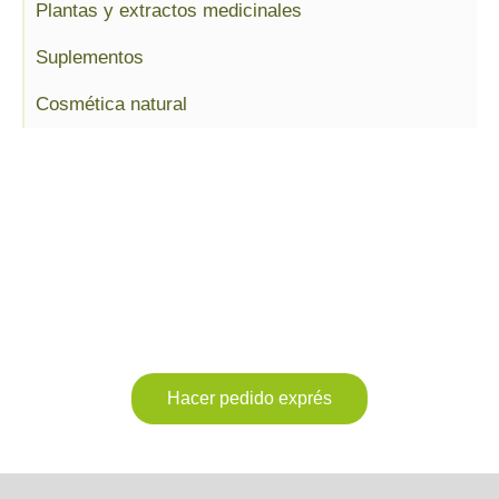
Plantas y extractos medicinales
Suplementos
Cosmética natural
Realiza tu pedido cómodamente
sin esperas y sin colas
Haz tu pedido de forma sencilla
por teléfono o a través de
formulario
y recógelo en nuestra farmacia o te lo enviamos a
casa
Hacer pedido exprés