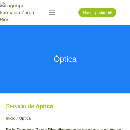
Hacer pedido
Nuestra farmacia
Pedido expres
Tarjeta cliente
Óptica
Servicio de
óptica
Inicio
/
Óptica
En la Farmacia Zarco Rios disponemos de
servicio de óptica