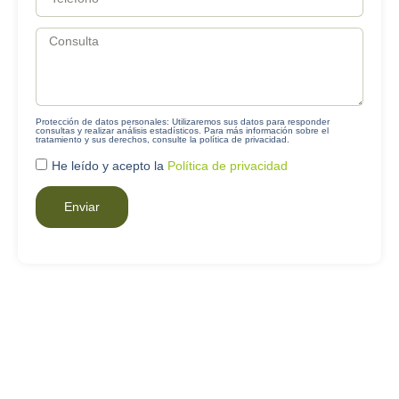
Protección de datos personales:
Utilizaremos sus datos para responder
consultas y realizar análisis estadísticos. Para más información sobre el
tratamiento y sus derechos, consulte la política de privacidad.
He leído y acepto la
Política de privacidad
Enviar
Realiza tu pedido cómodamente
sin esperas y sin colas
Haz tu pedido de forma sencilla
por teléfono o a través de
formulario
y recógelo en nuestra farmacia o te lo enviamos a
casa