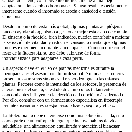
calidad del sueño, contribuyendo indirectamente a una mejor
adaptación a los cambios hormonales. Su uso resulta especialmente
interesante cuando el insomnio se asocia a ansiedad o tensión
emocional.
Desde un punto de vista más global, algunas plantas adaptógenas
pueden ayudar al organismo a gestionar mejor esta etapa de cambio.
El ginseng o la rhodiola, bien indicados, pueden contribuir a mejorar
la sensación de vitalidad y reducir el cansancio mental que algunas
mujeres experimentan durante la menopausia. Como ocurre con el
resto de la fitoterapia, su uso debe valorarse de forma
individualizada para adaptarse a cada perfil.
Un aspecto clave en el uso de plantas medicinales durante la
menopausia es el asesoramiento profesional. No todas las mujeres
presentan los mismos síntomas ni responden igual a las mismas
plantas. Factores como la intensidad de los sofocos, la presencia de
alteraciones del sueño, el estado de ánimo o los tratamientos
concomitantes influyen en la elección de la opción más adecuada.
Por ello, consultar con un farmacéutico especialista en fitoterapia
permite diseñar una estrategia personalizada, segura y eficaz.
La fitoterapia no debe entenderse como una solución aislada, sino
como parte de un enfoque integral que incluya hábitos de vida
saludables, una alimentación equilibrada y atención al bienestar
emocional. Utilizadas con conocimiento y respaldo científico, las