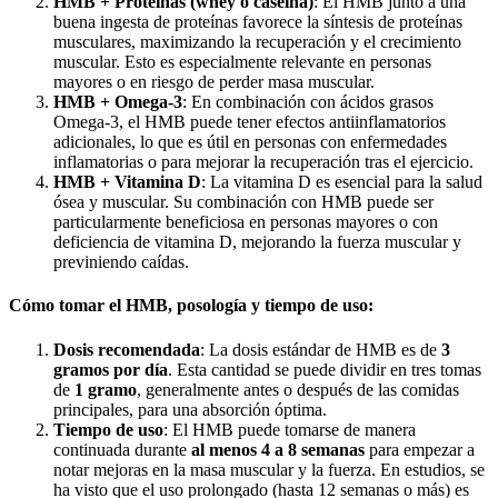
HMB + Proteínas (whey o caseína)
: El HMB junto a una
buena ingesta de proteínas favorece la síntesis de proteínas
musculares, maximizando la recuperación y el crecimiento
muscular. Esto es especialmente relevante en personas
mayores o en riesgo de perder masa muscular.
HMB + Omega-3
: En combinación con ácidos grasos
Omega-3, el HMB puede tener efectos antiinflamatorios
adicionales, lo que es útil en personas con enfermedades
inflamatorias o para mejorar la recuperación tras el ejercicio.
HMB + Vitamina D
: La vitamina D es esencial para la salud
ósea y muscular. Su combinación con HMB puede ser
particularmente beneficiosa en personas mayores o con
deficiencia de vitamina D, mejorando la fuerza muscular y
previniendo caídas.
Cómo tomar el HMB, posología y tiempo de uso:
Dosis recomendada
: La dosis estándar de HMB es de
3
gramos por día
. Esta cantidad se puede dividir en tres tomas
de
1 gramo
, generalmente antes o después de las comidas
principales, para una absorción óptima.
Tiempo de uso
: El HMB puede tomarse de manera
continuada durante
al menos 4 a 8 semanas
para empezar a
notar mejoras en la masa muscular y la fuerza. En estudios, se
ha visto que el uso prolongado (hasta 12 semanas o más) es