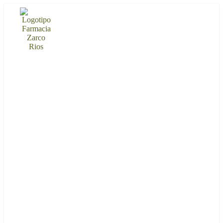
Ir
al
contenido