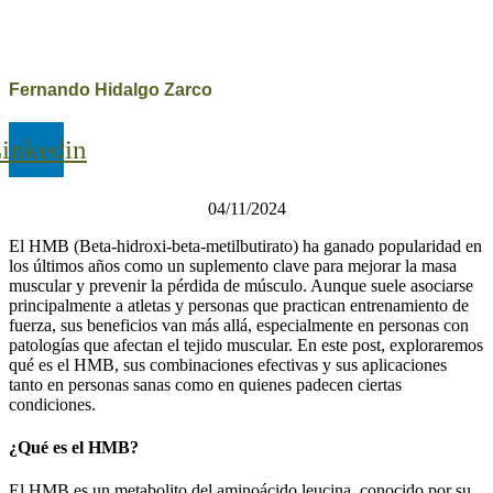
Fernando Hidalgo Zarco
inkedin
04/11/2024
El HMB (Beta-hidroxi-beta-metilbutirato) ha ganado popularidad en
los últimos años como un suplemento clave para mejorar la masa
muscular y prevenir la pérdida de músculo. Aunque suele asociarse
principalmente a atletas y personas que practican entrenamiento de
fuerza, sus beneficios van más allá, especialmente en personas con
patologías que afectan el tejido muscular. En este post, exploraremos
qué es el HMB, sus combinaciones efectivas y sus aplicaciones
tanto en personas sanas como en quienes padecen ciertas
condiciones.
¿Qué es el HMB?
El HMB es un metabolito del aminoácido leucina, conocido por su