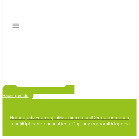
Hacer pedido
Homeopatía
Fitoterapia
Medicina natural
Dermocosmética
Infantil
Óptica
Veterinaria
Dental
Capilar y corporal
Ortopedia