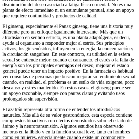
disminución del deseo asociada a fatiga física o mental. No es una
planta de efecto inmediato ni un estimulante puntual, sino un apoyo
que requiere continuidad y productos de calidad.
El ginseng, especialmente el Panax ginseng, tiene una historia muy
diferente pero un enfoque igualmente interesante. Más que un
afrodisíaco en sentido estricto, es una planta adaptógena, es decir,
ayuda al organismo a responder mejor al estrés. Sus principios
activos, los ginsenósidos, influyen en la energía, la concentración y
la circulación sanguínea. En este contexto, su utilidad en la esfera
sexual se entiende mejor: cuando el cansancio, el estrés o la falta de
energía son los principales enemigos del deseo, mejorar el estado
general puede tener un impacto positivo. En la farmacia es habitual
ver consultas de personas que buscan mejorar su rendimiento sexual
cuando, en realidad, el problema es un estilo de vida exigente, poco
descanso y estrés mantenido. En estos casos, el ginseng puede ser
un apoyo razonable, siempre con pautas claras y evitando usos
prolongados sin supervisión.
El azafrán representa otra forma de entender los afrodisíacos
naturales. Más allá de su valor gastronómico, esta especia contiene
compuestos bioactivos con efectos demostrados sobre el estado de
ánimo y la neurotransmisión. Algunos estudios han observado
mejoras en la libido y en la función sexual leve, tanto en hombres
como en mujeres, especialmente cuando existe un componente