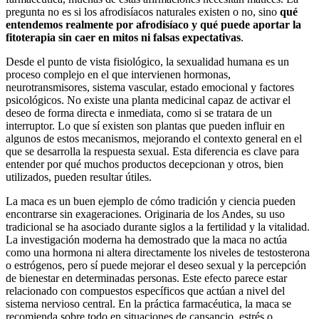
pregunta no es si los afrodisíacos naturales existen o no, sino
qué
entendemos realmente por afrodisíaco y qué puede aportar la
fitoterapia sin caer en mitos ni falsas expectativas
.
Desde el punto de vista fisiológico, la sexualidad humana es un
proceso complejo en el que intervienen hormonas,
neurotransmisores, sistema vascular, estado emocional y factores
psicológicos. No existe una planta medicinal capaz de activar el
deseo de forma directa e inmediata, como si se tratara de un
interruptor. Lo que sí existen son plantas que pueden influir en
algunos de estos mecanismos, mejorando el contexto general en el
que se desarrolla la respuesta sexual. Esta diferencia es clave para
entender por qué muchos productos decepcionan y otros, bien
utilizados, pueden resultar útiles.
La maca es un buen ejemplo de cómo tradición y ciencia pueden
encontrarse sin exageraciones. Originaria de los Andes, su uso
tradicional se ha asociado durante siglos a la fertilidad y la vitalidad.
La investigación moderna ha demostrado que la maca no actúa
como una hormona ni altera directamente los niveles de testosterona
o estrógenos, pero sí puede mejorar el deseo sexual y la percepción
de bienestar en determinadas personas. Este efecto parece estar
relacionado con compuestos específicos que actúan a nivel del
sistema nervioso central. En la práctica farmacéutica, la maca se
recomienda sobre todo en situaciones de cansancio, estrés o