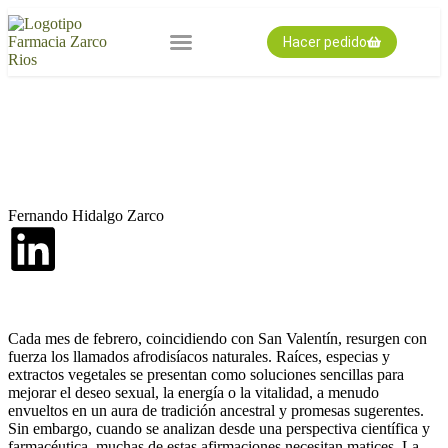
Hacer pedido
Nuestra farmacia
Pedido expres
Tarjeta cliente
Fernando Hidalgo Zarco
Cada mes de febrero, coincidiendo con San Valentín, resurgen con
fuerza los llamados afrodisíacos naturales. Raíces, especias y
extractos vegetales se presentan como soluciones sencillas para
mejorar el deseo sexual, la energía o la vitalidad, a menudo
envueltos en un aura de tradición ancestral y promesas sugerentes.
Sin embargo, cuando se analizan desde una perspectiva científica y
farmacéutica, muchas de estas afirmaciones necesitan matices. La