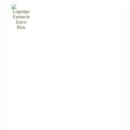
Ir
al
contenido