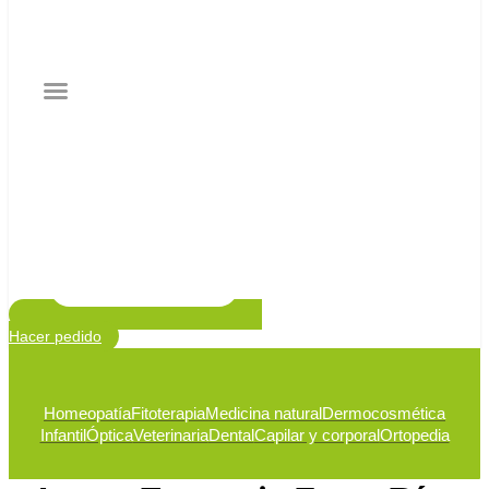
Hacer pedido
Homeopatía
Fitoterapia
Medicina natural
Dermocosmética
Infantil
Óptica
Veterinaria
Dental
Capilar y corporal
Ortopedia