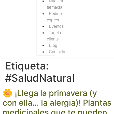
Nuestra
farmacia
Pedido
expres
Eventos
Tarjeta
cliente
Blog
Contacto
Etiqueta:
#SaludNatural
🌼 ¡Llega la primavera (y
con ella… la alergia)! Plantas
medicinales que te pueden