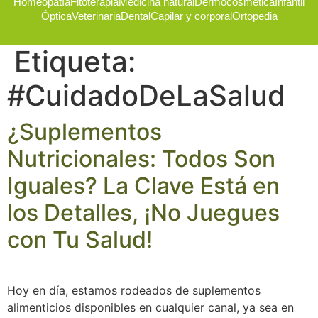
Homeopatía
Fitoterapia
Medicina natural
Dermocosmética
Infantil
Óptica
Veterinaria
Dental
Capilar y corporal
Ortopedia
Etiqueta:
#CuidadoDeLaSalud
¿Suplementos
Nutricionales: Todos Son
Iguales? La Clave Está en
los Detalles, ¡No Juegues
con Tu Salud!
Hoy en día, estamos rodeados de suplementos
alimenticios disponibles en cualquier canal, ya sea en