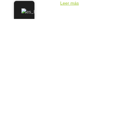
Leer más
Microbiota, plantas y polifenoles: una relación
clave para la salud
En los últimos años, la microbiota intestinal ha pasado de ser
una gran desconocida a ocupar un lugar central en las