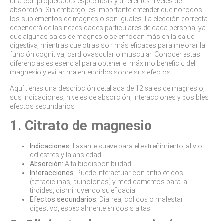
una con propiedades específicas y diferentes niveles de
absorción. Sin embargo, es importante entender que no todos
los suplementos de magnesio son iguales. La elección correcta
dependerá de las necesidades particulares de cada persona, ya
que algunas sales de magnesio se enfocan más en la salud
digestiva, mientras que otras son más eficaces para mejorar la
función cognitiva, cardiovascular o muscular. Conocer estas
diferencias es esencial para obtener el máximo beneficio del
magnesio y evitar malentendidos sobre sus efectos.
Aquí tienes una descripción detallada de 12 sales de magnesio,
sus indicaciones, niveles de absorción, interacciones y posibles
efectos secundarios.
1.
Citrato de magnesio
Indicaciones:
Laxante suave para el estreñimiento, alivio
del estrés y la ansiedad.
Absorción:
Alta biodisponibilidad.
Interacciones:
Puede interactuar con antibióticos
(tetraciclinas, quinolonas) y medicamentos para la
tiroides, disminuyendo su eficacia.
Efectos secundarios:
Diarrea, cólicos o malestar
digestivo, especialmente en dosis altas.