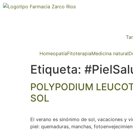
Tar
Homeopatía
Fitoterapia
Medicina natural
D
Etiqueta:
#PielSal
POLYPODIUM LEUCOTO
SOL
El verano es sinónimo de sol, vacaciones y vi
piel: quemaduras, manchas, fotoenvejecimient