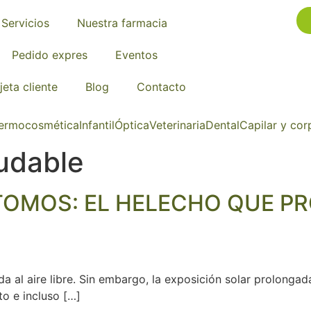
Servicios
Nuestra farmacia
Pedido expres
Eventos
jeta cliente
Blog
Contacto
ermocosmética
Infantil
Óptica
Veterinaria
Dental
Capilar y cor
udable
MOS: EL HELECHO QUE PRO
da al aire libre. Sin embargo, la exposición solar prolongad
o e incluso […]