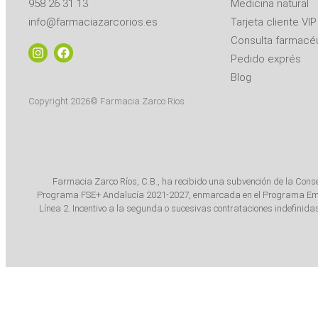
958 26 31 13
Medicina natural
info@farmaciazarcorios.es
Tarjeta cliente VIP
Consulta farmacéu
Pedido exprés
Blog
Copyright 2026© Farmacia Zarco Rios
Farmacia Zarco Ríos, C.B., ha recibido una subvención de la Cons
Programa FSE+ Andalucía 2021-2027, enmarcada en el Programa Emplea
Línea 2. Incentivo a la segunda o sucesivas contrataciones indefinid