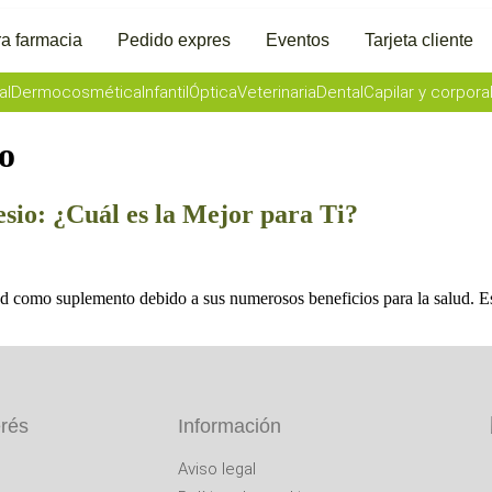
a farmacia
Pedido expres
Eventos
Tarjeta cliente
al
Dermocosmética
Infantil
Óptica
Veterinaria
Dental
Capilar y corpora
o
sio: ¿Cuál es la Mejor para Ti?
d como suplemento debido a sus numerosos beneficios para la salud. Est
erés
Información
Aviso legal