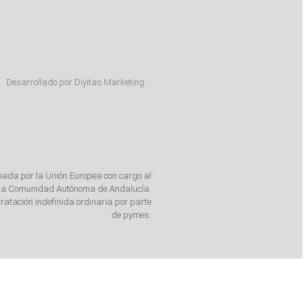
Desarrollado por Díyitas Marketing
iada por la Unión Europea con cargo al
de la Comunidad Autónoma de Andalucía.
ratación indefinida ordinaria por parte
de pymes.