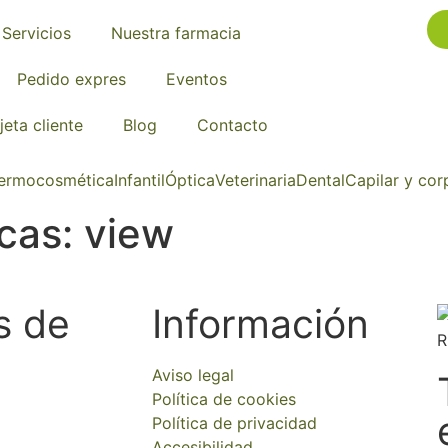
Servicios
Nuestra farmacia
Pedido expres
Eventos
jeta cliente
Blog
Contacto
ermocosmética
Infantil
Óptica
Veterinaria
Dental
Capilar y cor
icas:
view
s de
Información
Aviso legal
Política de cookies
Política de privacidad
Accesibilidad