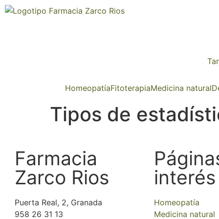
Tar
Homeopatía
Fitoterapia
Medicina natural
D
Tipos de estadíst
Farmacia
Página
Zarco Rios
interés
Puerta Real, 2, Granada
Homeopatía
958 26 31 13
Medicina natural