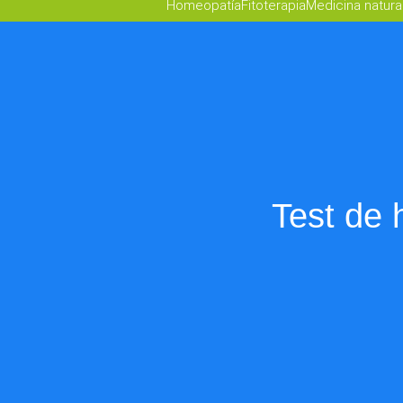
Homeopatía
Fitoterapia
Medicina natura
Test de 