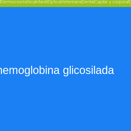
l
Dermocosmética
Infantil
Óptica
Veterinaria
Dental
Capilar y corporal
O
hemoglobina glicosilada