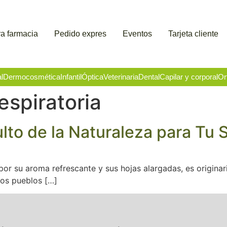
a farmacia
Pedido expres
Eventos
Tarjeta cliente
l
Dermocosmética
Infantil
Óptica
Veterinaria
Dental
Capilar y corporal
Or
spiratoria
ulto de la Naturaleza para Tu 
por su aroma refrescante y sus hojas alargadas, es originari
 los pueblos […]