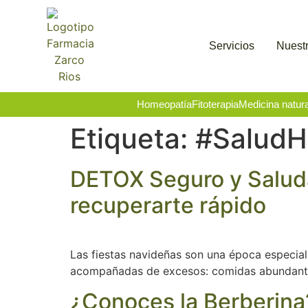
Servicios
Nuestr
Homeopatía
Fitoterapia
Medicina natura
Etiqueta:
#SaludHo
DETOX Seguro y Saluda
recuperarte rápido
Las fiestas navideñas son una época especial
acompañadas de excesos: comidas abundantes
¿Conoces la Berberina