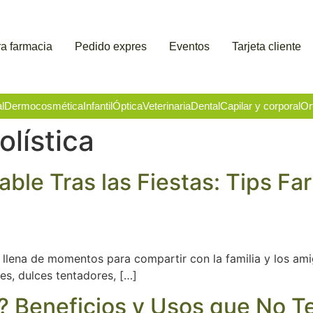
a farmacia
Pedido expres
Eventos
Tarjeta cliente
l
Dermocosmética
Infantil
Óptica
Veterinaria
Dental
Capilar y corporal
Or
lística
ble Tras las Fiestas: Tips Fa
 llena de momentos para compartir con la familia y los am
, dulces tentadores, […]
? Beneficios y Usos que No T