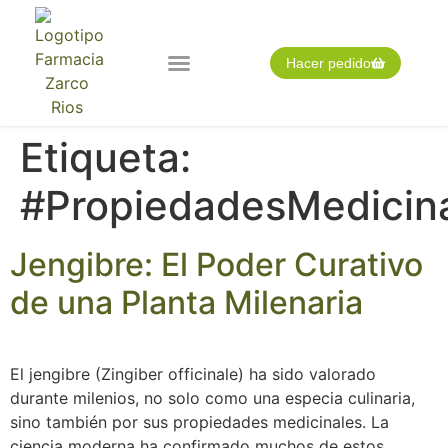
Hacer pedido
Nuestra farmacia
Pedido expres
Tarjeta cliente
Etiqueta:
#PropiedadesMedicin
Jengibre: El Poder Curativo
de una Planta Milenaria
El jengibre (Zingiber officinale) ha sido valorado
durante milenios, no solo como una especia culinaria,
sino también por sus propiedades medicinales. La
ciencia moderna ha confirmado muchos de estos