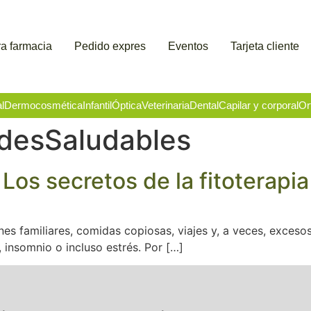
a farmacia
Pedido expres
Eventos
Tarjeta cliente
l
Dermocosmética
Infantil
Óptica
Veterinaria
Dental
Capilar y corporal
Or
desSaludables
Los secretos de la fitoterapia
nes familiares, comidas copiosas, viajes y, a veces, exces
insomnio o incluso estrés. Por […]