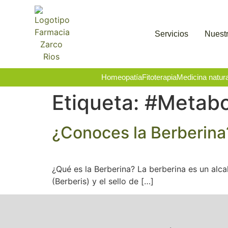
Servicios
Nuestr
Homeopatía
Fitoterapia
Medicina natura
Etiqueta:
#Metabo
¿Conoces la Berberina
¿Qué es la Berberina? La berberina es un alca
(Berberis) y el sello de […]