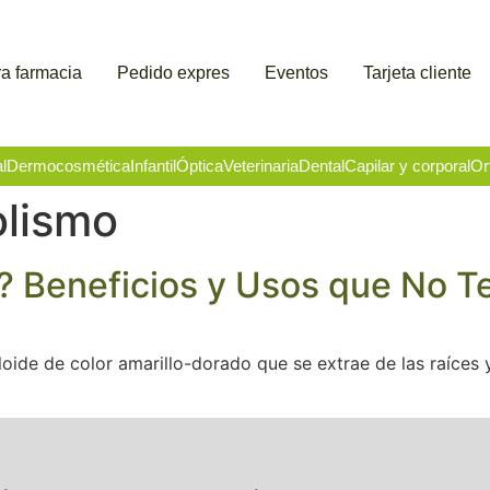
a farmacia
Pedido expres
Eventos
Tarjeta cliente
l
Dermocosmética
Infantil
Óptica
Veterinaria
Dental
Capilar y corporal
Or
lismo
? Beneficios y Usos que No T
loide de color amarillo-dorado que se extrae de las raíces 