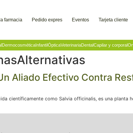
a farmacia
Pedido expres
Eventos
Tarjeta cliente
l
Dermocosmética
Infantil
Óptica
Veterinaria
Dental
Capilar y corporal
Or
asAlternativas
 Un Aliado Efectivo Contra Res
cida científicamente como Salvia officinalis, es una planta 