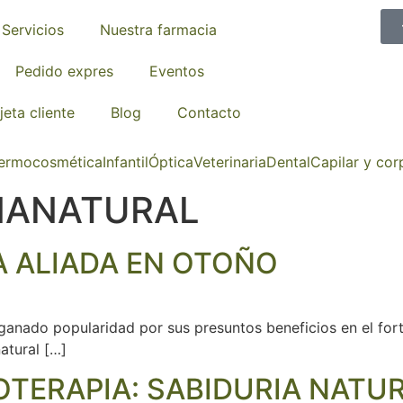
Servicios
Nuestra farmacia
Pedido expres
Eventos
jeta cliente
Blog
Contacto
ermocosmética
Infantil
Óptica
Veterinaria
Dental
Capilar y cor
NANATURAL
A ALIADA EN OTOÑO
ganado popularidad por sus presuntos beneficios en el fort
atural […]
FITOTERAPIA: SABIDURIA NAT