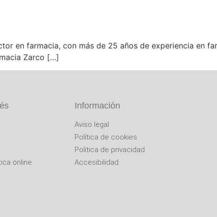
tor en farmacia, con más de 25 años de experiencia en farm
rmacia Zarco […]
rés
Información
Aviso legal
Política de cookies
Política de privacidad
ica online
Accesibilidad