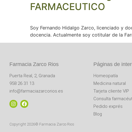
FARMACEUTICO
Soy Fernando Hidalgo Zarco, licenciado y doc
docencia. Actualmente soy cotitular de la Fa
Farmacia Zarco Rios
Páginas de inte
Puerta Real, 2, Granada
Homeopatía
958 26 31 13
Medicina natural
info@farmaciazarcorios.es
Tarjeta cliente VIP
Consulta farmacéut
Pedido exprés
Blog
Copyright 2026© Farmacia Zarco Rios