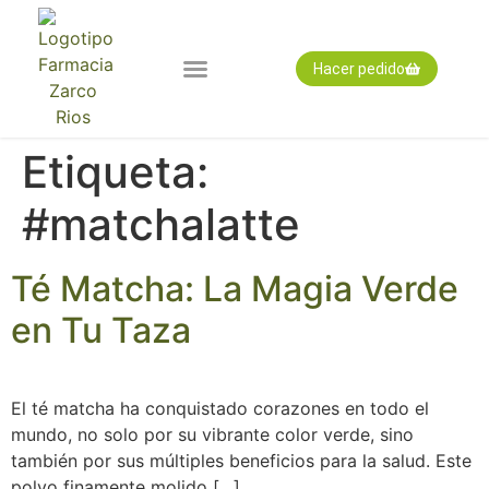
Hacer pedido
Nuestra farmacia
Pedido expres
Tarjeta cliente
Etiqueta:
#matchalatte
Té Matcha: La Magia Verde
en Tu Taza
El té matcha ha conquistado corazones en todo el
mundo, no solo por su vibrante color verde, sino
también por sus múltiples beneficios para la salud. Este
polvo finamente molido […]