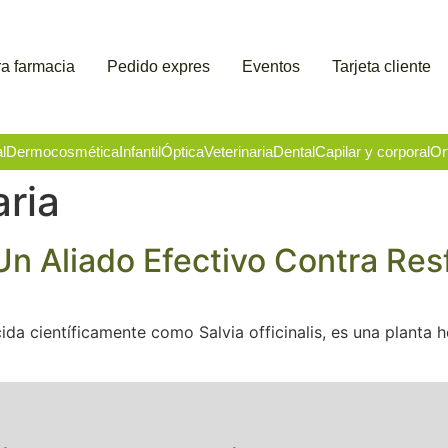
a farmacia
Pedido expres
Eventos
Tarjeta cliente
l
Dermocosmética
Infantil
Óptica
Veterinaria
Dental
Capilar y corporal
Or
ria
 Un Aliado Efectivo Contra Res
cida científicamente como Salvia officinalis, es una planta 