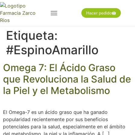
Hacer pedido
Nuestra farmacia
Pedido expres
Tarjeta cliente
Etiqueta:
#EspinoAmarillo
Omega 7: El Ácido Graso
que Revoluciona la Salud de
la Piel y el Metabolismo
El Omega-7 es un ácido graso que ha ganado
popularidad recientemente por sus beneficios
potenciales para la salud, especialmente en el ámbito
del metabolismo, la piel y la inflamación. A […]