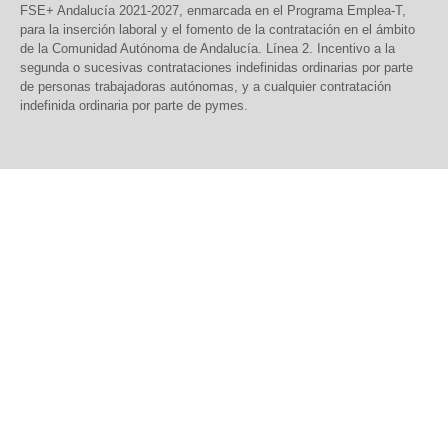
FSE+ Andalucía 2021-2027, enmarcada en el Programa Emplea-T,
para la inserción laboral y el fomento de la contratación en el ámbito
de la Comunidad Autónoma de Andalucía. Línea 2. Incentivo a la
segunda o sucesivas contrataciones indefinidas ordinarias por parte
de personas trabajadoras autónomas, y a cualquier contratación
indefinida ordinaria por parte de pymes.