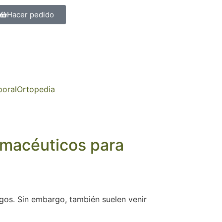
Hacer pedido
poral
Ortopedia
rmacéuticos para
igos. Sin embargo, también suelen venir