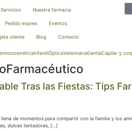
Servicios
Nuestra farmacia
Pedido expres
Eventos
jeta cliente
Blog
Contacto
ermocosmética
Infantil
Óptica
Veterinaria
Dental
Capilar y cor
oFarmacéutico
ble Tras las Fiestas: Tips Fa
 llena de momentos para compartir con la familia y los am
, dulces tentadores, […]