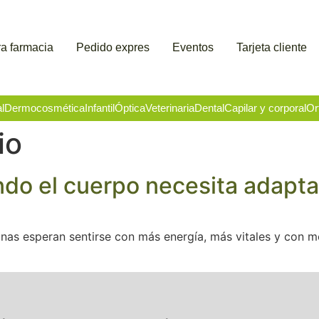
a farmacia
Pedido expres
Eventos
Tarjeta cliente
l
Dermocosmética
Infantil
Óptica
Veterinaria
Dental
Capilar y corporal
Or
io
ndo el cuerpo necesita adapt
nas esperan sentirse con más energía, más vitales y con me