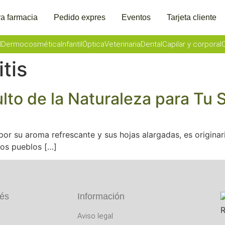
a farmacia
Pedido expres
Eventos
Tarjeta cliente
l
Dermocosmética
Infantil
Óptica
Veterinaria
Dental
Capilar y corporal
O
tis
ulto de la Naturaleza para Tu 
por su aroma refrescante y sus hojas alargadas, es originari
 los pueblos […]
rés
Información
Aviso legal