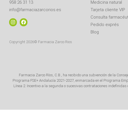
958 26 31 13
Medicina natural
info@farmaciazarcorios.es
Tarjeta cliente VIP
Consulta farmacéut
Pedido exprés
Blog
Copyright 2026© Farmacia Zarco Rios
Farmacia Zarco Ríos, C.B., ha recibido una subvención de la Conse
Programa FSE+ Andalucía 2021-2027, enmarcada en el Programa Emplea-
Línea 2. Incentivo a la segunda o sucesivas contrataciones indefinida