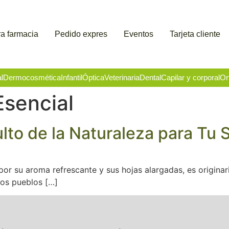
a farmacia
Pedido expres
Eventos
Tarjeta cliente
l
Dermocosmética
Infantil
Óptica
Veterinaria
Dental
Capilar y corporal
Or
Esencial
ulto de la Naturaleza para Tu 
por su aroma refrescante y sus hojas alargadas, es originari
 los pueblos […]