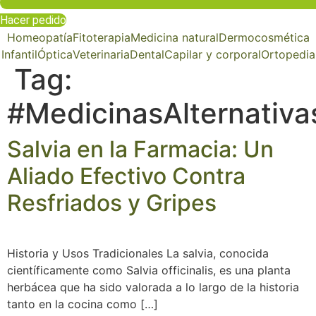
Hacer pedido
Homeopatía
Fitoterapia
Medicina natural
Dermocosmética
Infantil
Óptica
Veterinaria
Dental
Capilar y corporal
Ortopedia
Tag:
#MedicinasAlternativa
Salvia en la Farmacia: Un
Aliado Efectivo Contra
Resfriados y Gripes
Historia y Usos Tradicionales La salvia, conocida
científicamente como Salvia officinalis, es una planta
herbácea que ha sido valorada a lo largo de la historia
tanto en la cocina como […]