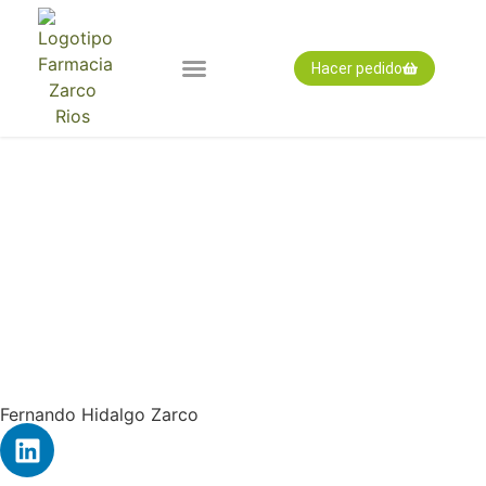
Hacer pedido
Nuestra farmacia
Pedido expres
Tarjeta cliente
Fernando Hidalgo Zarco