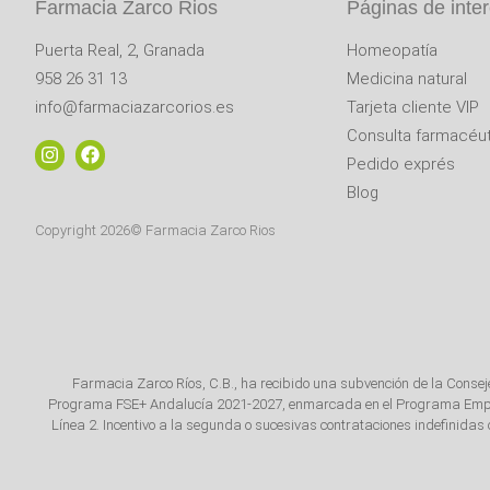
Farmacia Zarco Rios
Páginas de inte
Puerta Real, 2, Granada
Homeopatía
958 26 31 13
Medicina natural
info@farmaciazarcorios.es
Tarjeta cliente VIP
Consulta farmacéut
Pedido exprés
Blog
Copyright 2026© Farmacia Zarco Rios
Farmacia Zarco Ríos, C.B., ha recibido una subvención de la Conse
Programa FSE+ Andalucía 2021-2027, enmarcada en el Programa Emplea-
Línea 2. Incentivo a la segunda o sucesivas contrataciones indefinida