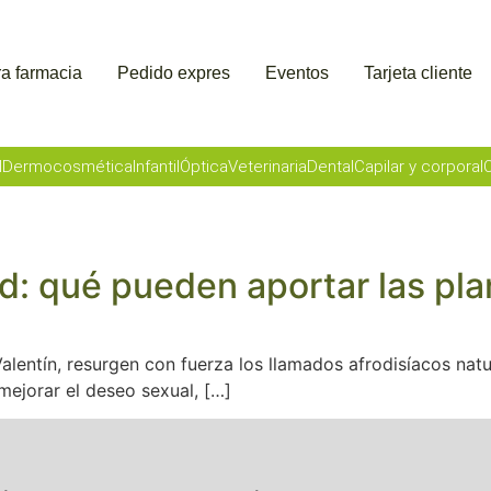
a farmacia
Pedido expres
Eventos
Tarjeta cliente
l
Dermocosmética
Infantil
Óptica
Veterinaria
Dental
Capilar y corporal
O
ad: qué pueden aportar las pl
lentín, resurgen con fuerza los llamados afrodisíacos natur
mejorar el deseo sexual, […]