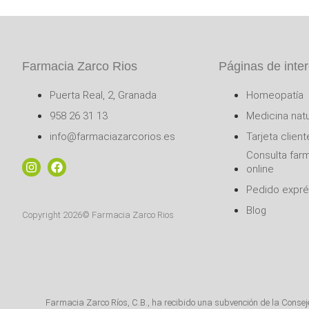
Farmacia Zarco Rios
Páginas de inte
Puerta Real, 2, Granada
Homeopatía
958 26 31 13
Medicina natu
info@farmaciazarcorios.es
Tarjeta client
Consulta far
online
Pedido expr
Blog
Copyright 2026© Farmacia Zarco Rios
Farmacia Zarco Ríos, C.B., ha recibido una subvención de la Conse