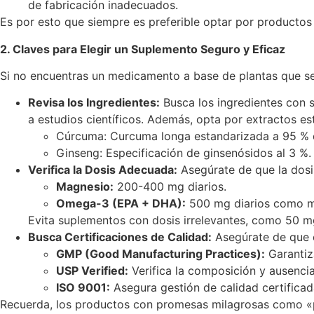
de fabricación inadecuados.
Es por esto que siempre es preferible optar por productos
2. Claves para Elegir un Suplemento Seguro y Eficaz
Si no encuentras un medicamento a base de plantas que se 
Revisa los Ingredientes:
Busca los ingredientes con s
a estudios científicos. Además, opta por extractos e
Cúrcuma: Curcuma longa estandarizada a 95 % 
Ginseng: Especificación de ginsenósidos al 3 %.
Verifica la Dosis Adecuada:
Asegúrate de que la dosi
Magnesio:
200-400 mg diarios.
Omega-3 (EPA + DHA):
500 mg diarios como m
Evita suplementos con dosis irrelevantes, como 50 m
Busca Certificaciones de Calidad:
Asegúrate de que e
GMP (Good Manufacturing Practices):
Garantiz
USP Verified:
Verifica la composición y ausenci
ISO 9001:
Asegura gestión de calidad certificad
Recuerda, los productos con promesas milagrosas como «p