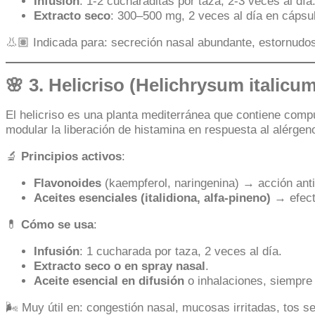
Infusión
: 1-2 cucharaditas por taza, 2-3 veces al día
Extracto seco
: 300–500 mg, 2 veces al día en cápsu
👃🏽 Indicada para: secreción nasal abundante, estornudos
🌸 3.
Helicriso (Helichrysum italicum
El helicriso es una planta mediterránea que contiene com
modular la liberación de histamina en respuesta al alérgen
🔬
Principios activos
:
Flavonoides
(kaempferol, naringenina) → acción anti
Aceites esenciales (italidiona, alfa-pineno)
→ efecto
💊
Cómo se usa
:
Infusión
: 1 cucharada por taza, 2 veces al día.
Extracto seco o en spray nasal
.
Aceite esencial en difusión
o inhalaciones, siempre 
🌬️ Muy útil en: congestión nasal, mucosas irritadas, tos s