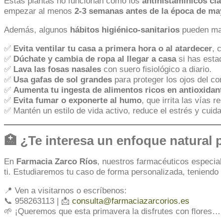
Estas plantas no funcionan como los
antihistamínicos cl
empezar al menos
2-3 semanas antes de la época de ma
Además, algunos
hábitos higiénico-sanitarios
pueden mar
✅
Evita ventilar tu casa a primera hora o al atardecer
, 
✅
Dúchate y cambia de ropa al llegar a casa
si has estad
✅
Lava las fosas nasales
con suero fisiológico a diario.
✅
Usa gafas de sol grandes
para proteger los ojos del co
✅
Aumenta tu ingesta de alimentos ricos en antioxidan
✅
Evita fumar o exponerte al humo
, que irrita las vías r
✅ Mantén un estilo de vida activo, reduce el estrés y cuid
🏥 ¿Te interesa un enfoque natural p
En
Farmacia Zarco Ríos
, nuestros farmacéuticos especia
ti. Estudiaremos tu caso de forma personalizada, teniendo
📍 Ven a visitarnos o escríbenos:
📞 958263113 | 📩
consulta@farmaciazarcorios.es
🌱 ¡Queremos que esta primavera la disfrutes con flores…