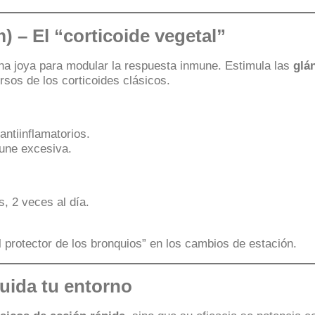
m)
– El “corticoide vegetal”
na joya para modular la respuesta inmune. Estimula las
glá
rsos de los corticoides clásicos.
ntiinflamatorios.
une excesiva.
s, 2 veces al día.
l protector de los bronquios” en los cambios de estación.
uida tu entorno