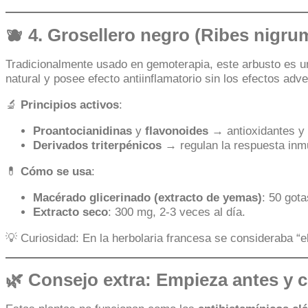
🫐 4.
Grosellero negro (Ribes nigru
Tradicionalmente usado en gemoterapia, este arbusto es u
natural y posee efecto antiinflamatorio sin los efectos adve
🔬
Principios activos
:
Proantocianidinas
y
flavonoides
→ antioxidantes y a
Derivados triterpénicos
→ regulan la respuesta inm
💊
Cómo se usa
:
Macérado glicerinado (extracto de yemas)
: 50 gota
Extracto seco
: 300 mg, 2-3 veces al día.
💡 Curiosidad: En la herbolaria francesa se consideraba “e
🌿 Consejo extra: Empieza antes y c