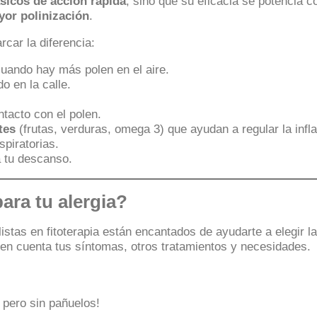
ásicos de acción rápida
, sino que su eficacia se potencia 
yor polinización
.
car la diferencia:
cuando hay más polen en el aire.
o en la calle.
ntacto con el polen.
tes
(frutas, verduras, omega 3) que ayudan a regular la infl
espiratorias.
a tu descanso.
ara tu alergia?
listas en fitoterapia están encantados de ayudarte a elegir
 en cuenta tus síntomas, otros tratamientos y necesidades.
 pero sin pañuelos!