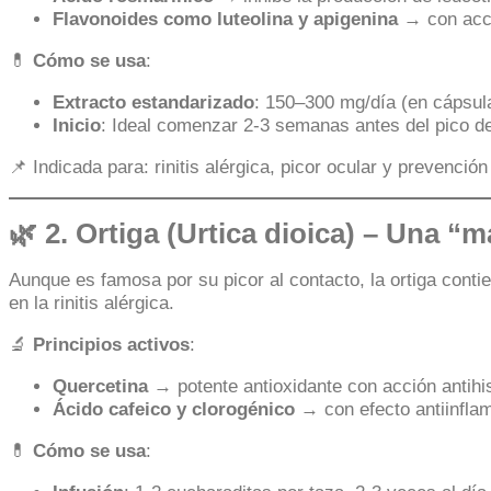
Flavonoides como luteolina y apigenina
→ con acci
💊
Cómo se usa
:
Extracto estandarizado
: 150–300 mg/día (en cápsul
Inicio
: Ideal comenzar 2-3 semanas antes del pico de
📌 Indicada para: rinitis alérgica, picor ocular y prevenció
🌿 2.
Ortiga (Urtica dioica)
– Una “ma
Aunque es famosa por su picor al contacto, la ortiga conti
en la rinitis alérgica.
🔬
Principios activos
:
Quercetina
→ potente antioxidante con acción antihi
Ácido cafeico y clorogénico
→ con efecto antiinflam
💊
Cómo se usa
: