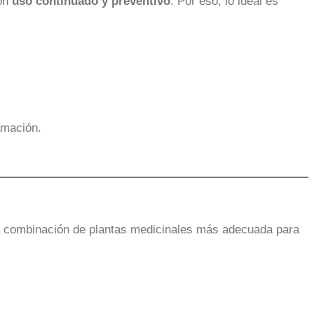
con
uso continuado y preventivo
. Por eso, lo ideal es
amación.
 la combinación de plantas medicinales más adecuada para