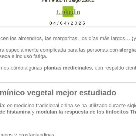
Fernando Hidalgo Zarco
Linkedin
04/04/2025
orecen los almendros, las margaritas, los días más largos… ¡
vera especialmente complicada para las personas con
alergia
seca e incluso fatiga.
tamos cómo algunas
plantas medicinales
, con respaldo cien
amínico vegetal mejor estudiado
ía: en medicina tradicional china se ha utilizado durante si
 de histamina
y
modulan la respuesta de los linfocitos T
ienos y prostaglandinas.