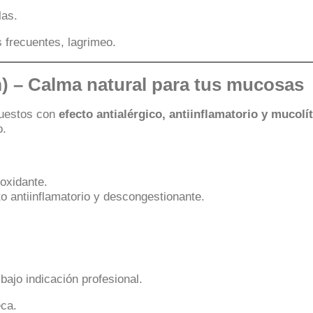
.
las.
 frecuentes, lagrimeo.
)
– Calma natural para tus mucosas
puestos con
efecto antialérgico, antiinflamatorio y mucolí
o.
oxidante.
 antiinflamatorio y descongestionante.
bajo indicación profesional.
eca.