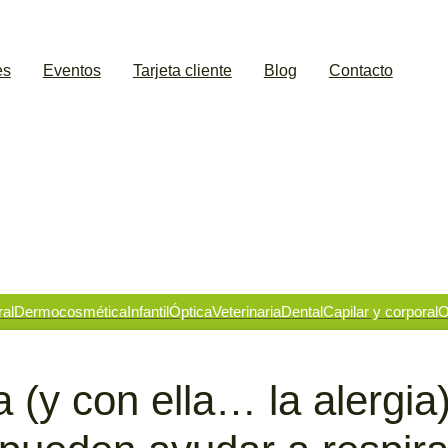
es
Eventos
Tarjeta cliente
Blog
Contacto
ral
Dermocosmética
Infantil
Óptica
Veterinaria
Dental
Capilar y corporal
O
a (y con ella… la alergia