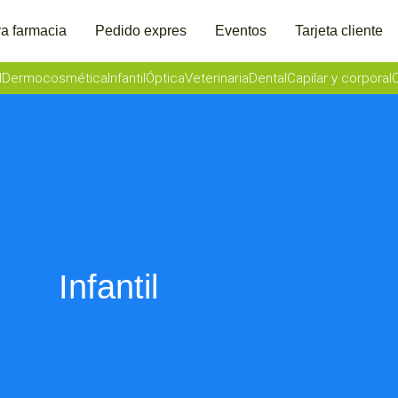
a farmacia
Pedido expres
Eventos
Tarjeta cliente
l
Dermocosmética
Infantil
Óptica
Veterinaria
Dental
Capilar y corporal
O
Infantil