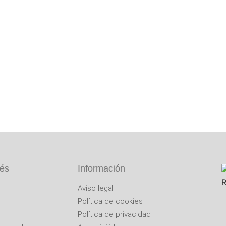
 cómodamente
r teléfono o a través de formulario
y recógelo
mos a casa
rés
Información
Aviso legal
Política de cookies
Política de privacidad