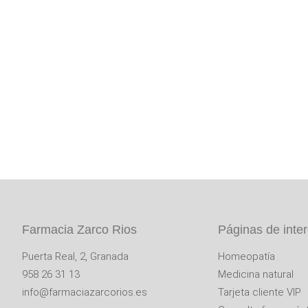
Realiza tu pedido
sin esperas y sin colas
Haz tu pedido de forma sencilla
po
en nuestra farmacia o te lo envia
Farmacia Zarco Rios
Páginas de inte
Puerta Real, 2, Granada
Homeopatía
958 26 31 13
Medicina natural
info@farmaciazarcorios.es
Tarjeta cliente VIP