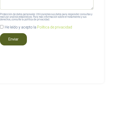
Protección de datos personales:
Utilizaremos sus datos para responder consultas y
realizar análisis estadísticos. Para más información sobre el tratamiento y sus
derechos, consulte la política de privacidad.
He leído y acepto la
Política de privacidad
Enviar